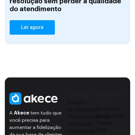
resolução sem perder a qualidade
do atendimento
Ler agora
CONTEÚDO
NAVEGAÇÃ
O
Insights
Recursos
Atualizações
A
Akece
tem tudo que
Integrações
Desenvolvedores
você precisa para
Planos
Política de
aumentar a fidelização
FAQ
Privacidade
da sua base de clientes.