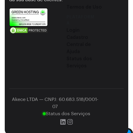
Termos de Uso
PLATAFORM
A
Login
Cadastro
Central de
Ajuda
Status dos
Serviços
Akece LTDA — CNPJ: 60.683.518/0001-
07
Status dos Serviços
Dark mode toggle
Utilizamos cookies para aprimorar sua