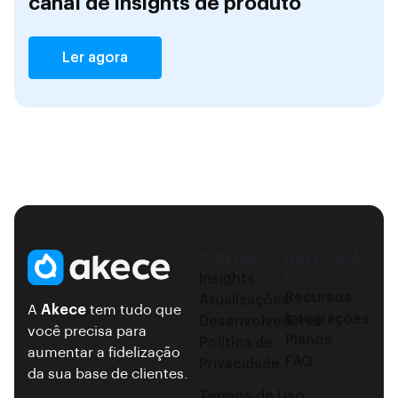
canal de insights de produto
Ler agora
CONTEÚDO
NAVEGAÇÃ
O
Insights
Recursos
Atualizações
A
Akece
tem tudo que
Integrações
Desenvolvedores
você precisa para
Planos
Política de
aumentar a fidelização
FAQ
Privacidade
da sua base de clientes.
Termos de Uso