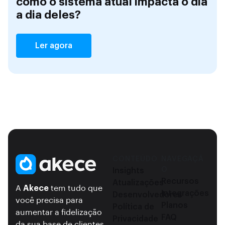
como o sistema atual impacta o dia
a dia deles?
Ler agora
CONTEÚDO
NAVEGAÇÃ
O
Insights
Recursos
Atualizações
A
Akece
tem tudo que
Integrações
Desenvolvedores
você precisa para
Planos
Política de
aumentar a fidelização
FAQ
Privacidade
da sua base de clientes.