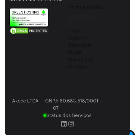
Termos de Uso
PLATAFORM
A
Login
Cadastro
Central de
Ajuda
Status dos
Serviços
Akece LTDA — CNPJ: 60.683.518/0001-
07
Status dos Serviços
Dark mode toggle
Utilizamos cookies para aprimorar sua