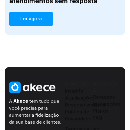
atendimentos sem resposta
Ler agora
CONTEÚDO
NAVEGAÇÃ
O
Insights
Recursos
Atualizações
A
Akece
tem tudo que
Integrações
Desenvolvedores
você precisa para
Planos
Política de
aumentar a fidelização
FAQ
Privacidade
da sua base de clientes.
Termos de Uso