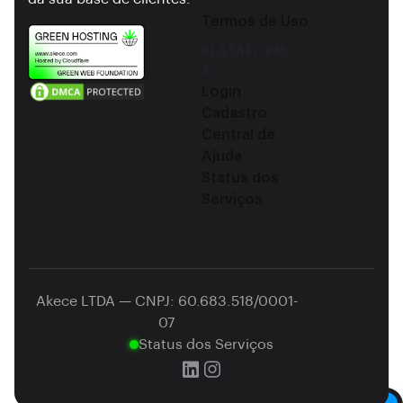
Termos de Uso
PLATAFORM
A
Login
Cadastro
Central de
Ajuda
Status dos
Serviços
Akece LTDA — CNPJ: 60.683.518/0001-
07
Status dos Serviços
Dark mode toggle
Utilizamos cookies para aprimorar sua