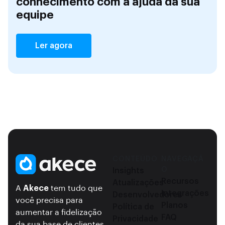
conhecimento com a ajuda da sua
equipe
Ler agora
CONTEÚDO
NAVEGAÇÃ
O
Insights
Recursos
Atualizações
A
Akece
tem tudo que
Integrações
Desenvolvedores
você precisa para
Planos
Política de
aumentar a fidelização
FAQ
Privacidade
da sua base de clientes.