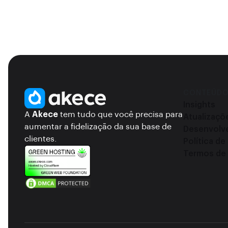
CONTEÚD
Insights
A
Akece
tem tudo que você precisa para
Atualizaçõ
aumentar a fidelização da sua base de
Desenvolv
clientes.
Política de
Termos de