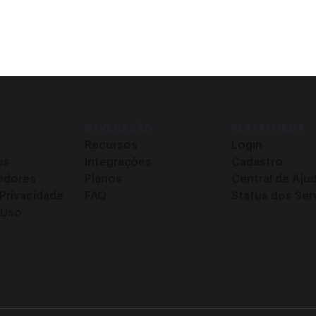
O
NAVEGAÇÃO
PLATAFORMA
Recursos
Login
es
Integrações
Cadastro
edores
Planos
Central de Aju
 Privacidade
FAQ
Status dos Ser
 Uso